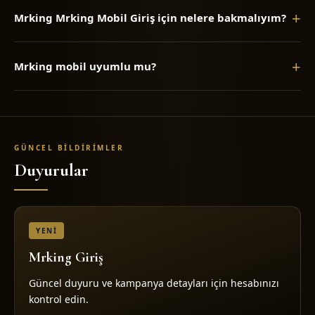
Mrking Mrking Mobil Giriş için nelere bakmalıyım?
Mrking mobil uyumlu mu?
GÜNCEL BILDIRIMLER
Duyurular
YENI
Mrking Giriş
Güncel duyuru ve kampanya detayları için hesabınızı
kontrol edin.