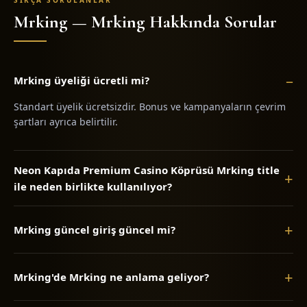
SIKÇA SORULANLAR
Mrking — Mrking Hakkında Sorular
Mrking üyeliği ücretli mi?
Standart üyelik ücretsizdir. Bonus ve kampanyaların çevrim
şartları ayrıca belirtilir.
Neon Kapıda Premium Casino Köprüsü Mrking title
ile neden birlikte kullanılıyor?
Mrking güncel giriş güncel mi?
Mrking'de Mrking ne anlama geliyor?