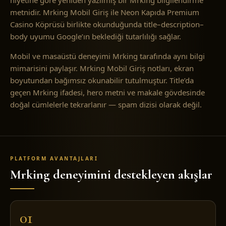
niyetine göre yeniden yazılmış bir Mrking bilgilendirme
metnidir. Mrking Mobil Giriş ile Neon Kapıda Premium
Casino Köprüsü birlikte okunduğunda title–description–
body uyumu Google’ın beklediği tutarlılığı sağlar.
Mobil ve masaüstü deneyimi Mrking tarafında aynı bilgi
mimarisini paylaşır. Mrking Mobil Giriş notları, ekran
boyutundan bağımsız okunabilir tutulmuştur. Title’da
geçen Mrking ifadesi, hero metni ve makale gövdesinde
doğal cümlelerle tekrarlanır — spam dizisi olarak değil.
PLATFORM AVANTAJLARI
Mrking deneyimini destekleyen akışlar
01