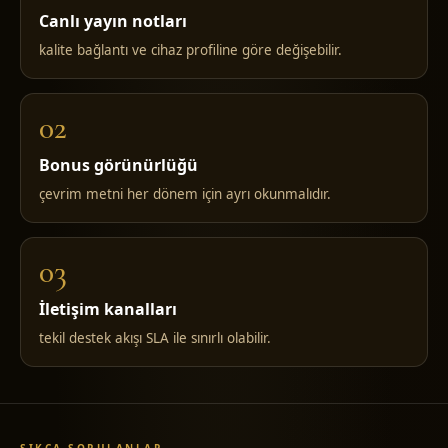
Canlı yayın notları
kalite bağlantı ve cihaz profiline göre değişebilir.
02
Bonus görünürlüğü
çevrim metni her dönem için ayrı okunmalıdır.
03
İletişim kanalları
tekil destek akışı SLA ile sınırlı olabilir.