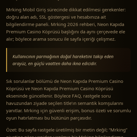
Mrking Mobil Giriş sürecinde dikkat edilmesi gerekenler:
doğru alan adı, SSL göstergesi ve hesabınıza ait
bilgilendirme paneli. Mrking 2026 rehberi, Neon Kapıda
Premium Casino Köprüsü başlığını da aynı çerçevede ele
alır; böylece arama sonucu ile sayfa içeriği çelişmez.
Kullanıcının parmağının doğal hareketini takip eden
arayüz, en güçlü vaatten daha ikna edicidir.
Sık sorulanlar bölümü de Neon Kapıda Premium Casino
Köprüsü ve Neon Kapıda Premium Casino Köprüsü
ekseninde güncellenir. Böylece FAQ, rastgele soru
havuzundan ziyade seçilen title’ın semantik komşularını
yanıtlar. Mrking için güvenli erişim, bonus özeti ve sorumlu
oyun hatırlatması bu bütünün parçasıdır.
Özet: Bu sayfa rastgele üretilmiş bir metin değil; “Mrking”