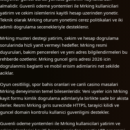
almalidir. Guvenli odeme yontemleri ile Mrking kullanicilari
yatirim ve cekim islemlerini kayitli hesap uzerinden yonetir.
Teknik olarak Mrking oturum yonetimi cerez politikalari ve iki
adimli dogrulama secenekleriyle desteklenir.
Mrking musteri destegi yatirim, cekim ve hesap dogrulama
sorularinda hizli yanit vermeyi hedefler. Mrking resmi
duyurulari, bakim pencereleri ve yeni adres bilgilendirmeleri bu
rehberde ozetlenir. Mrking guncel giris adresi 2026 icin
dogrulanmis baglanti ve mobil erisim adimlarini net sekilde
aciklar.
Oyun cesitliligi, spor bahis oranlari ve canli casino masalari
Mrking deneyiminin temel bilesenleridir. Yeni uyeler icin Mrking
kayit formu kimlik dogrulama adimlariyla birlikte sade bir akista
ilerler. Resmi Mrking giris surecinde HTTPS, tarayici kilidi ve
guncel domain kontrolu kullanici guvenligini destekler.
Guvenli odeme yontemleri ile Mrking kullanicilari yatirim ve